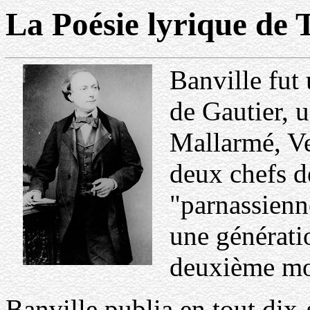
La Poésie lyrique de 
Banville fut
de Gautier, u
Mallarmé, Ve
deux chefs de
"parnassienne
une générati
deuxième moi
Banville publia en tout dix-